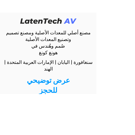
مصنع أصلي للمعدات الأصلية ومصنع تصميم
وتصنيع المعدات الأصلية
صُمم وهُندس في
هونغ كونغ
سنغافورة | اليابان | الإمارات العربية المتحدة |
الهند
عرض توضيحي
للحجز
connect@latentech.com
جميع الحقوق محفوظة © 2026 لشركة
LatenTech، وLatenTech AV علامتان