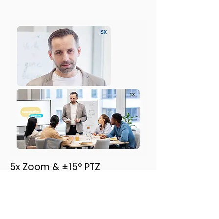
5x Zoom & ±15° PTZ
Sharp focus with 5x
zoom and ±15° PTZ.