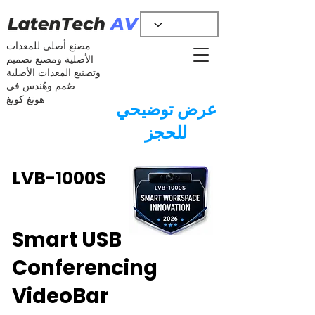
مصنع أصلي للمعدات
الأصلية ومصنع تصميم
وتصنيع المعدات الأصلية
صُمم وهُندس في
هونغ كونغ
عرض توضيحي
للحجز
LVB-1000S
Smart USB
Conferencing
VideoBar