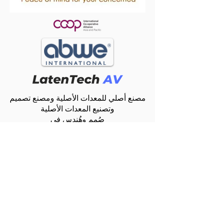
مصنع أصلي للمعدات الأصلية ومصنع تصميم
وتصنيع المعدات الأصلية
صُمم وهُندس في
هونغ كونغ
سنغافورة | اليابان | الإمارات العربية المتحدة |
الهند
عرض توضيحي
للحجز