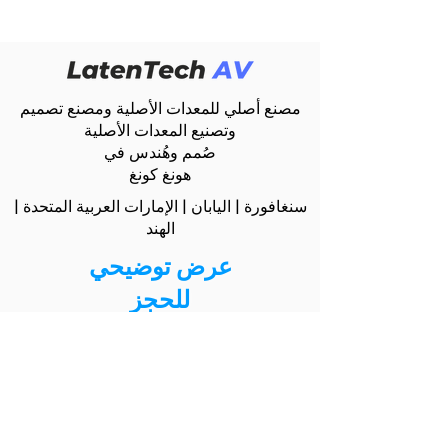
مصنع أصلي للمعدات الأصلية ومصنع تصميم
وتصنيع المعدات الأصلية
صُمم وهُندس في
هونغ كونغ
سنغافورة | اليابان | الإمارات العربية المتحدة |
الهند
عرض توضيحي
للحجز
connect@latentech.com
جميع الحقوق محفوظة © 2026 لشركة
LatenTech، وLatenTech AV علامتان